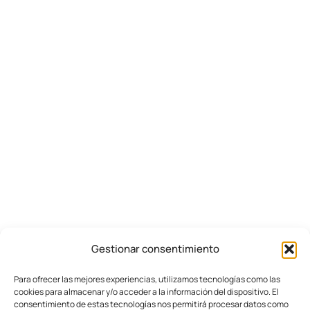
vasta experiência em acessibilidade.
Em 2017, perante a crescente procura por
soluções de acessibilidade vertical,
fundámos uma empresa com um duplo
objetivo.
Por um lado, apostamos em oferecer
soluções fiáveis, versáteis e simples para
especialistas do setor. Por outro lado,
garantir a máxima eficácia destas
soluções, estabelecendo um serviço
técnico especializado que orienta os
nossos distribuidores desde a
concepção até à instalação dos
equipamentos.
Gestionar consentimiento
Para ofrecer las mejores experiencias, utilizamos tecnologías como las
cookies para almacenar y/o acceder a la información del dispositivo. El
consentimiento de estas tecnologías nos permitirá procesar datos como