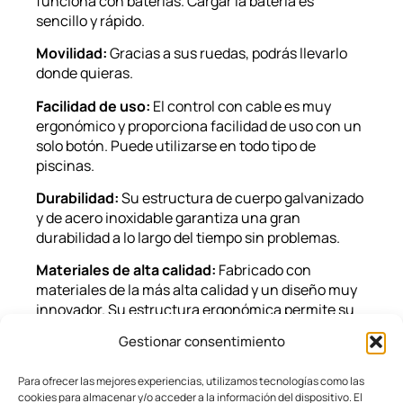
funciona con baterías. Cargar la batería es
sencillo y rápido.
Movilidad:
Gracias a sus ruedas, podrás llevarlo
donde quieras.
Facilidad de uso:
El control con cable es muy
ergonómico y proporciona facilidad de uso con un
solo botón. Puede utilizarse en todo tipo de
piscinas.
Durabilidad:
Su estructura de cuerpo galvanizado
y de acero inoxidable garantiza una gran
durabilidad a lo largo del tiempo sin problemas.
Materiales de alta calidad:
Fabricado con
materiales de la más alta calidad y un diseño muy
innovador. Su estructura ergonómica permite su
uso tanto por personas con discapacidad física
Gestionar consentimiento
como por personas mayores para acceder a la
piscina.
Para ofrecer las mejores experiencias, utilizamos tecnologías como las
cookies para almacenar y/o acceder a la información del dispositivo. El
Kangaroo es uno de los muchos productos de