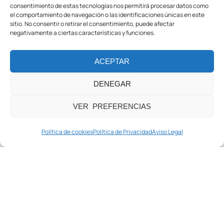
consentimiento de estas tecnologías nos permitirá procesar datos como
nuestra gama dedicada a la accesibilidad.
el comportamiento de navegación o las identificaciones únicas en este
sitio. No consentir o retirar el consentimiento, puede afectar
negativamente a ciertas características y funciones.
ACEPTAR
CARACTERÍSTICAS
Dimensiones (mm):
DENEGAR
A:
Longitud en posición cerrada: 1600
VER PREFERENCIAS
B:
Distancia entre asiento y reposapiés: 250
C:
Distancia entre brazos y asiento: 1350
Política de cookies
Política de Privacidad
Aviso Legal
D:
Altura del asiento al suelo: 630
E:
Distancia entre rueda y piscina: 330
F:
Altura total: 1560
G:
Longitud en posición abierta: 1820
H:
Distancia entre manijas: 590
I:
Distancia al suelo de manijas: 1050