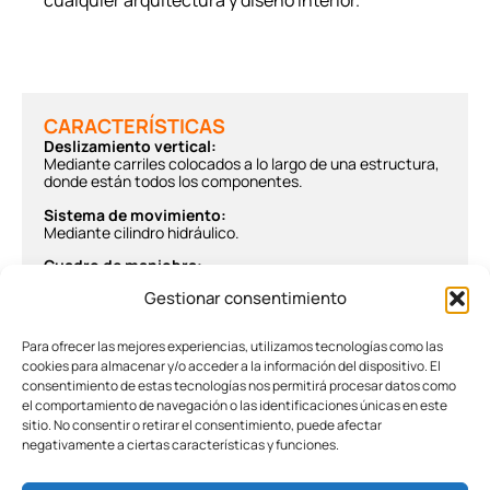
cualquier arquitectura y diseño interior.
CARACTERÍSTICAS
Deslizamiento vertical:
Mediante carriles colocados a lo largo de una estructura,
donde están todos los componentes.
Sistema de movimiento:
Mediante cilindro hidráulico.
Cuadro de maniobra:
Lateral con fácil acceso para mantenimiento
Gestionar consentimiento
Puerta en cabina y puerta exterior:
Cerradura de seguridad con rescate por llave triangular
Para ofrecer las mejores experiencias, utilizamos tecnologías como las
Protección:
cookies para almacenar y/o acceder a la información del dispositivo. El
Por cerramiento en obra o per lería metálica en todo el
consentimiento de estas tecnologías nos permitirá procesar datos como
perímetro.
el comportamiento de navegación o las identificaciones únicas en este
sitio. No consentir o retirar el consentimiento, puede afectar
Velocidad:
0.15 m/seg. max.
negativamente a ciertas características y funciones.
Carga
: 385 kg max.