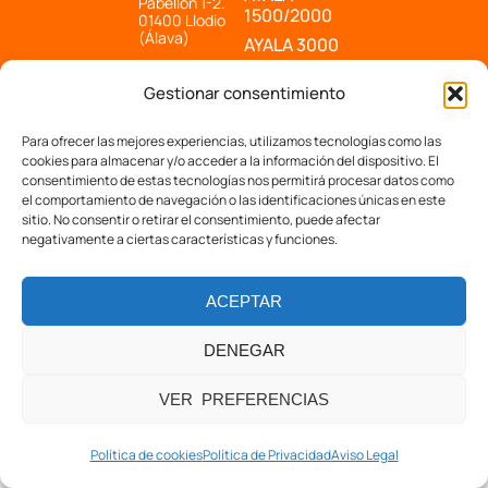
Pabellón 1-2.
1500/2000
01400 Llodio
(Álava)
AYALA 3000
945 037 793
AYALA PLUS
Gestionar consentimiento
LAIDA
comercial@eusklift.com
CLIMBIA
Para ofrecer las mejores experiencias, utilizamos tecnologías como las
KANGAROO
cookies para almacenar y/o acceder a la información del dispositivo. El
consentimiento de estas tecnologías nos permitirá procesar datos como
el comportamiento de navegación o las identificaciones únicas en este
sitio. No consentir o retirar el consentimiento, puede afectar
negativamente a ciertas características y funciones.
© 2026EUSKLIFT. All rights reserved
AVISO LEGAL
POLÍTICA DE COOKIES
POLÍTICA DE PRIVACIDAD
ACEPTAR
DENEGAR
VER PREFERENCIAS
Política de cookies
Política de Privacidad
Aviso Legal