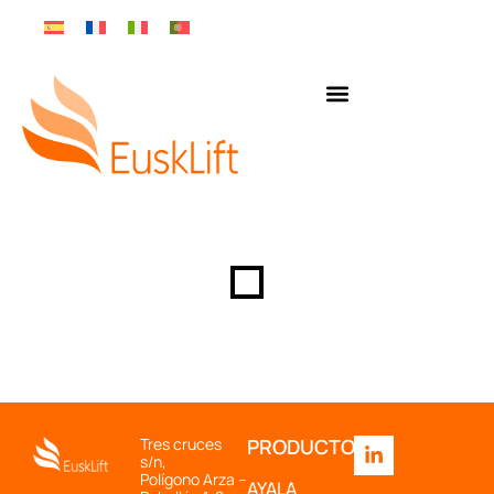
Tres cruces
PRODUCTOS
s/n,
Polígono Arza –
AYALA